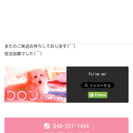
女の子～って感じでとってもおとなしいの(^^)
相方のバーニーズのミート君のことが大～好き(//∇//)
みんなとってもかわいくてたまらないっ(///ω///)♪
またのご来店お待ちしております(^^)
担当加藤でした(^^)
Follow me!
049-231-1444