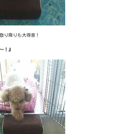
登り降りも大得意！
～！』