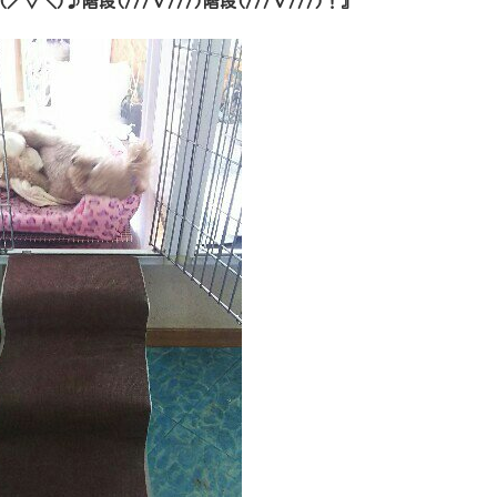
／▽＼)♪階段(///∇///)階段(///∇///)！』