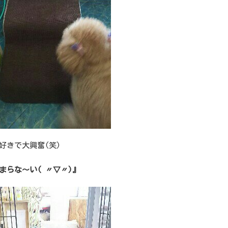
好きで大興奮(笑)
まらな～い( 〃▽〃)』