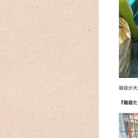
階段が大
『階段た