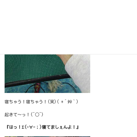
寝ちゃう！寝ちゃう！(笑)( *´艸｀)
起きて～っ！(^○^)
『はっ！Σ(-∀-；)寝てましぇんよ！』