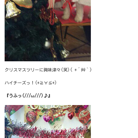
クリスマスツリーに興味津々(笑)( *´艸｀)
ハイチーズっ！(*≧∀≦*)
『うふっ(///ω///)♪』