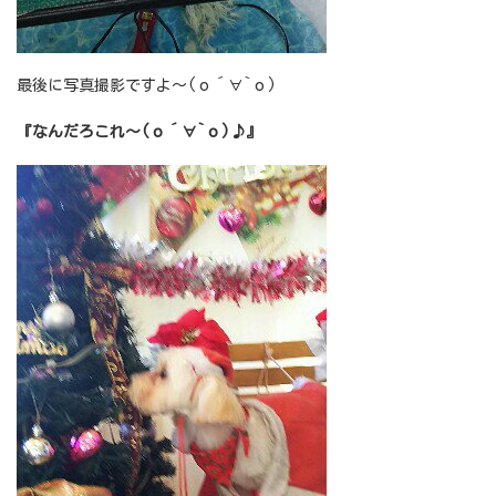
最後に写真撮影ですよ～(о´∀`о)
『なんだろこれ～(о´∀`о)♪』