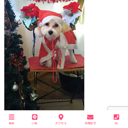
よくできましたぁ～(о´∀`о)
MENU
LINE
アクセス
お問合せ
TEL
今日は初めてなのによく頑張ってくれてありがとう(*≧∀≦*)