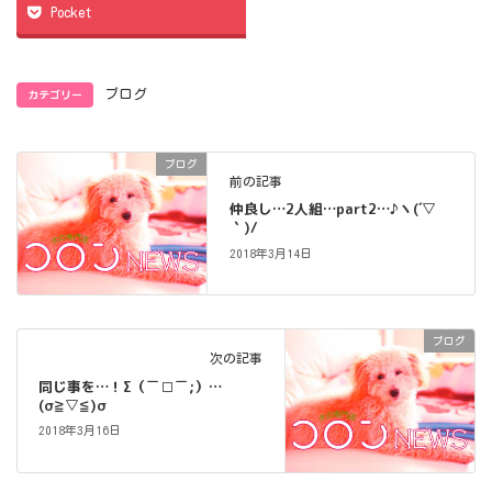
Pocket
カテゴリー
ブログ
ブログ
前の記事
仲良し…2人組…part2…♪ヽ(´▽
｀)/
2018年3月14日
ブログ
次の記事
同じ事を…！Σ（￣□￣;）…
(σ≧▽≦)σ
2018年3月16日