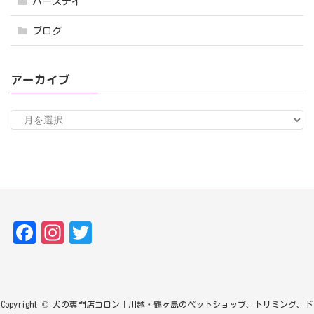
バースデイ
ブログ
アーカイブ
ア
ー
カ
イ
ブ
Fa
In
T
ce
st
w
bo
ag
it
ok
ra
te
Copyright © 犬の専門店コロン｜川越・鶴ヶ島のペットショップ、トリミング、ド