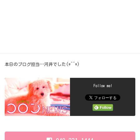
ぺこ：
『いやぁ～安心…安心…( ￣▽￣)』
まぁ～いっかぁ～(σ≧▽≦)σ
今日も…大事なおもちゃ抱えて…
とっても可愛いぺこちゃんでした(σ≧▽≦)σ
本日のブログ担当…河井でした(*^^*)
Follow me!