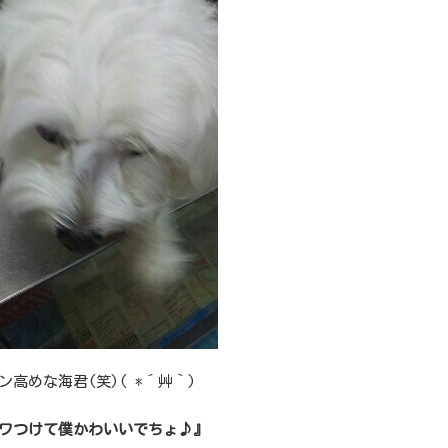
ン高めな海君(笑)( *´艸｀)
ワつけて僕かわいいでちょ♪』