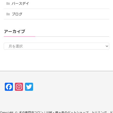
バースデイ
ブログ
アーカイブ
ア
ー
カ
イ
ブ
Fa
In
T
ce
st
w
bo
ag
it
ok
ra
te
Copyright © 犬の専門店コロン｜川越・鶴ヶ島のペットショップ、トリミング、ド