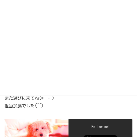
きまってるぅ～(*’ω’ﾉﾉﾞ☆ﾊﾟﾁﾊﾟﾁ
今日もくぅ君楽しかったね～♪ヽ(´▽｀)/ありがとうね(*´ω｀
*)
また遊びに来てね(*´-`)
担当加藤でした(^^)
Follow me!