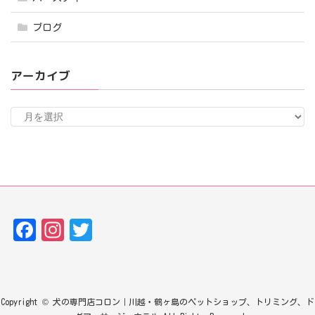
ブログ
アーカイブ
ア
ー
カ
イ
ブ
Fa
In
T
ce
st
w
bo
ag
it
ok
ra
te
Copyright © 犬の専門店コロン｜川越・鶴ヶ島のペットショップ、トリミング、ド