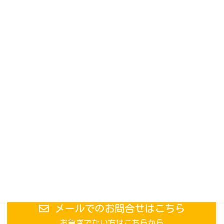
今日はミント君ありがとうね(*´ω｀*)
また遊びに来てね(*´-`)
担当加藤でした(^^)
Follow me!
049-231-1444
営業時間9:00～19:00
メールでのお問合せはこちら
お急ぎでない方はこちらから