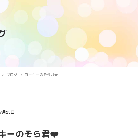
グ
ブログ
ヨーキーのそら君❤️
年7月23日
グ
キーのそら君❤️