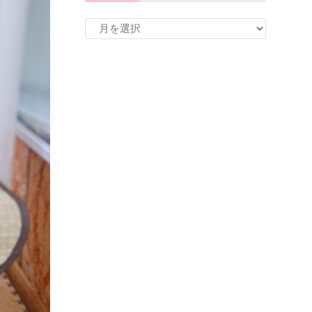
ア
ー
カ
イ
ブ