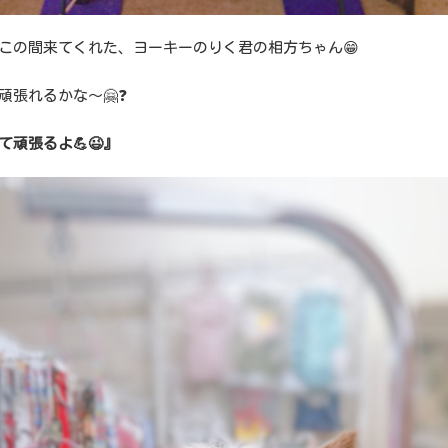
この間来てくれた、ヨーキーのりく君の相方ちゃん😁
頑張れるかな～🤗❓
て頑張るよ💪😉』