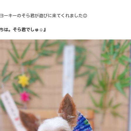
ヨーキーのそら君が遊びに来てくれました😊
ちは。そら君でしゅ☺️』