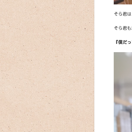
そら君は
そら君も
『僕だっ