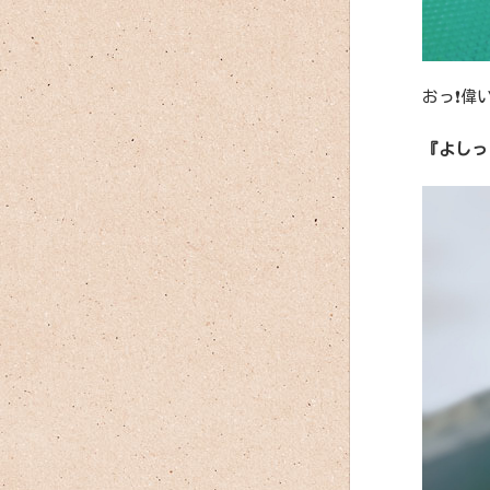
おっ❗偉い
『よしっ