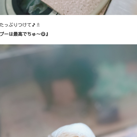
たっぷりつけて🎵🚿
プーは最高でちゅ～😋』