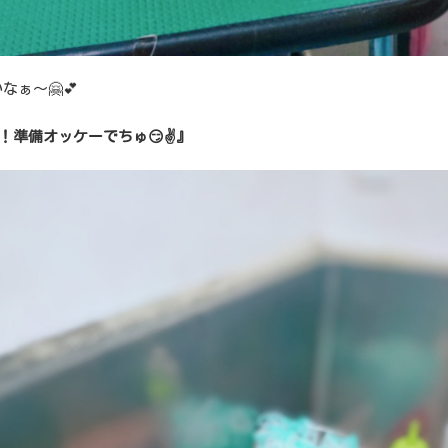
なぁ～🤗💕
！準備オッケーでちゅ😏✌️』