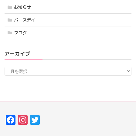
お知らせ
バースデイ
ブログ
アーカイブ
ア
ー
カ
イ
ブ
Fa
In
T
ce
st
w