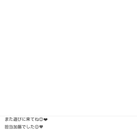
今日もココちゃん頑張ってくれてありがとうね🤗💕
また遊びに来てね😊❤️
担当加藤でした😊🧡