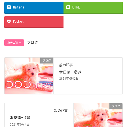
Hatena
LINE
Pocket
カテゴリー
ブログ
ブログ
前の記事
今日は…😗🎶
2021年6月2日
ブログ
次の記事
お友達～⤴️😄
2021年6月4日