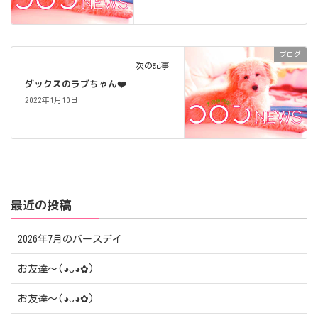
ブログ
次の記事
ダックスのラブちゃん❤️
2022年1月10日
最近の投稿
2026年7月のバースデイ
お友達〜(⁠◕⁠ᴗ⁠◕⁠✿⁠)
お友達〜(⁠◕⁠ᴗ⁠◕⁠✿⁠)