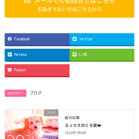
メールでのお問合せはこちら
お急ぎでない方はこちらから
Facebook
twitter
Hatena
LINE
Pocket
カテゴリー
ブログ
ブログ
前の記事
ミックスのくろ君❤️
2022年1月6日