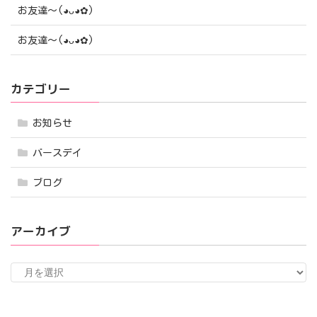
お友達〜(⁠◕⁠ᴗ⁠◕⁠✿⁠)
お友達〜(⁠◕⁠ᴗ⁠◕⁠✿⁠)
カテゴリー
お知らせ
バースデイ
ブログ
アーカイブ
ア
ー
カ
イ
ブ