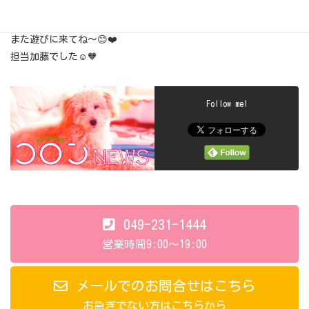
今日も一緒にトリミング頑張ってくれてありがとうね🤗💕
カメラ目線もバッチリでしたよ🤭👍
また遊びに来てね～😊❤️
担当加藤でした☺️🧡
Follow me!
049-231-1444
営業時間9:00～19:00
メールでのお問合せはこちら
お急ぎでない方はこちらから