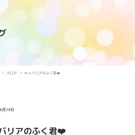
グ
ブログ
キャバリアのふく君❤️
年4月14日
グ
バリアのふく君❤️