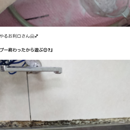
やるお利口さん🤗💕
プー終わったから遊ぶ😊❓』