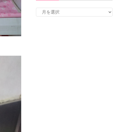
ア
ー
カ
イ
ブ