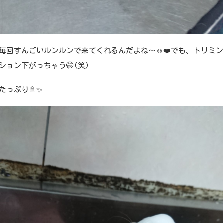
毎回すんごいルンルンで来てくれるんだよね～☺️❤️でも、トリミ
ション下がっちゃう🤭(笑)
たっぷり🚿✨