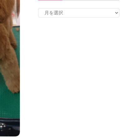
ア
ー
カ
イ
ブ