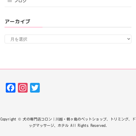
ブログ
アーカイブ
ア
ー
カ
イ
ブ
Fa
In
T
ce
st
w
bo
ag
it
ok
ra
te
Copyright © 犬の専門店コロン｜川越・鶴ヶ島のペットショップ、トリミング、ド
m
r
ッグマッサージ、ホテル All Rights Reserved.