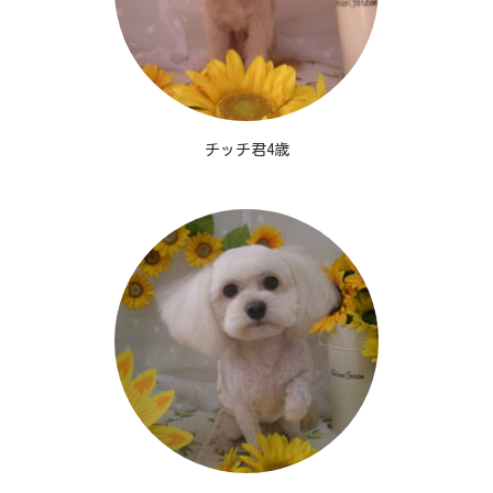
チッチ君4歳