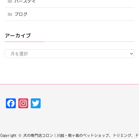
バースデイ
ブログ
アーカイブ
ア
ー
カ
イ
ブ
Fa
In
T
ce
st
w
bo
ag
it
ok
ra
te
Copyright © 犬の専門店コロン｜川越・鶴ヶ島のペットショップ、トリミング、ド