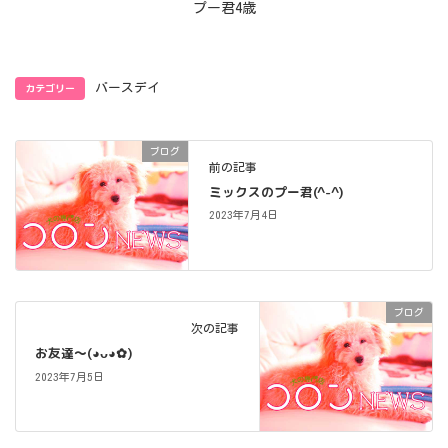
プー君4歳
カテゴリー
バースデイ
ブログ
前の記事
ミックスのプー君(^-^)
2023年7月4日
ブログ
次の記事
お友達〜(⁠◕⁠ᴗ⁠◕⁠✿⁠)
2023年7月5日