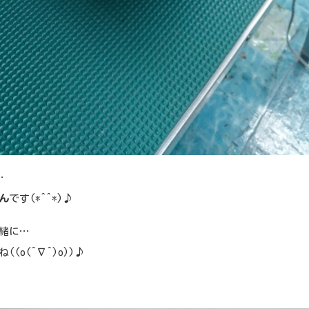
…
ん
です(*^^*)♪
緒に…
((o(^∇^)o))♪