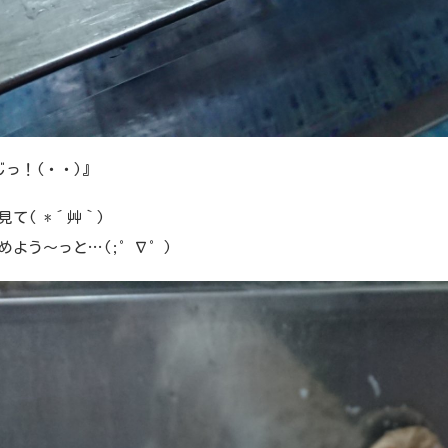
じっ！(・・)』
見て( *´艸｀)
めよう～っと…(;゜∇゜)