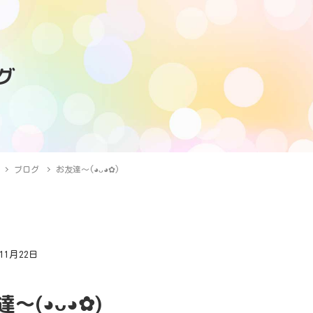
グ
ブログ
お友達〜(⁠◕⁠ᴗ⁠◕⁠✿⁠)
年11月22日
グ
(⁠◕⁠ᴗ⁠◕⁠✿⁠)