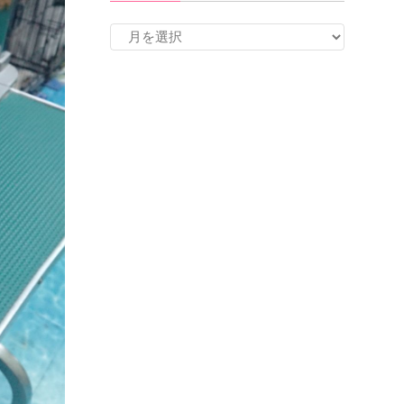
ア
ー
カ
イ
ブ