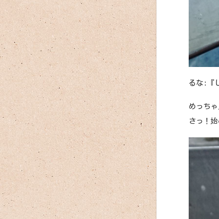
るな:『
めっちゃ
さっ！始