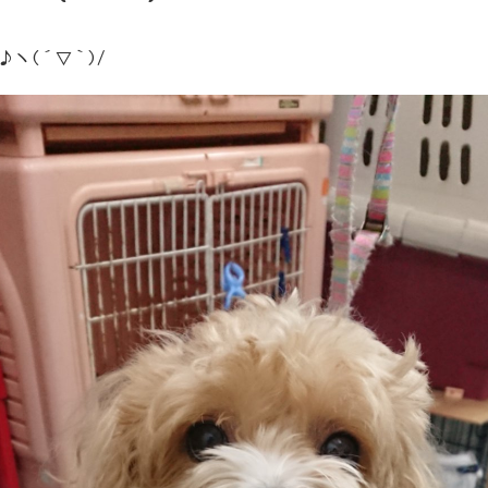
♪ヽ(´▽｀)/