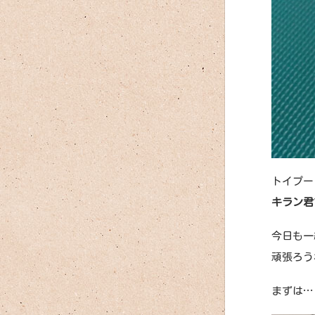
トイプー
キラン君
今日も一
頑張ろうね
まずは…