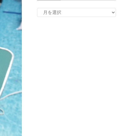
ア
ー
カ
イ
ブ