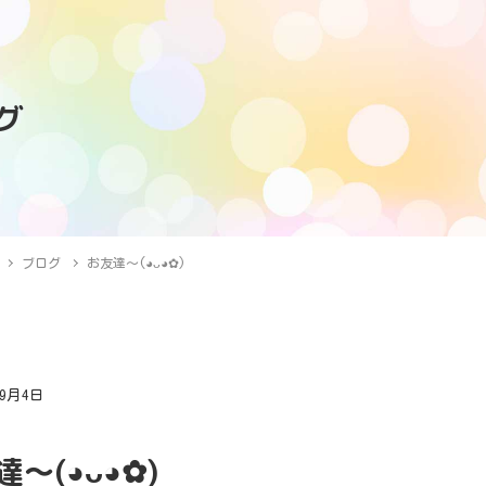
グ
ブログ
お友達〜(⁠◕⁠ᴗ⁠◕⁠✿⁠)
年9月4日
グ
(⁠◕⁠ᴗ⁠◕⁠✿⁠)