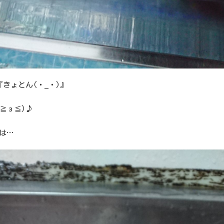
『きょとん(・_・)』
*≧з≦)♪
は…