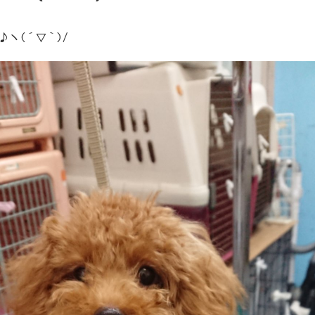
♪ヽ(´▽｀)/