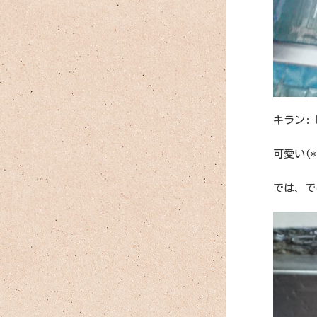
キラン:
可愛い(
では、で