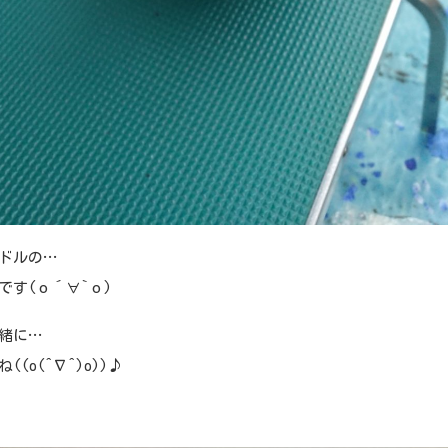
ドルの…
です(о´∀`о)
緒に…
((o(^∇^)o))♪