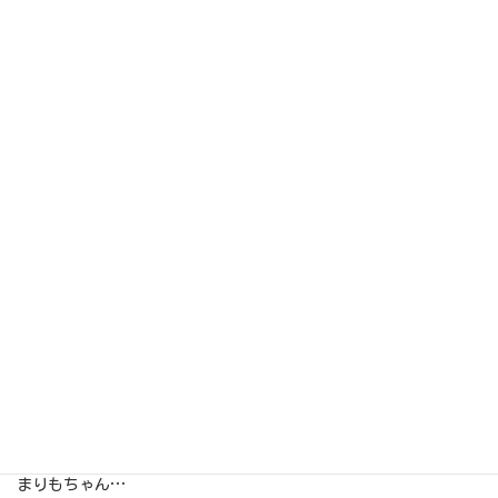
パシャリ(゜∇^d)!!♪
今日もいっぱい…
頑張ってくれました(*´∀`)♪
まりもちゃん…