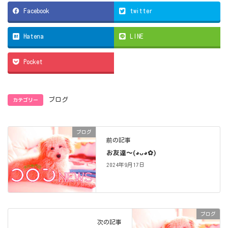
Facebook
twitter
Hatena
LINE
Pocket
カテゴリー
ブログ
ブログ
前の記事
お友達〜(⁠◕⁠ᴗ⁠◕⁠✿⁠)
2024年9月17日
ブログ
次の記事