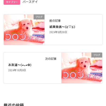
カテゴリー
バースデイ
ブログ
前の記事
結果発表〜(⁠≧⁠▽⁠≦⁠)
2024年9月30日
ブログ
次の記事
お友達〜(⁠◕⁠ᴗ⁠◕⁠✿⁠)
2024年10月8日
最近の投稿