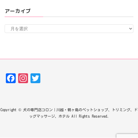
アーカイブ
ア
ー
カ
イ
ブ
Fa
In
T
ce
st
w
bo
ag
it
ok
ra
te
Copyright © 犬の専門店コロン｜川越・鶴ヶ島のペットショップ、トリミング、ド
m
r
ッグマッサージ、ホテル All Rights Reserved.