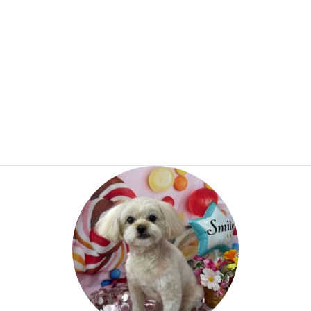
リク君１３歳