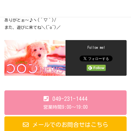
いっぱい頑張ってくれました(*´∀`)♪
れお君…
ありがとぉ～♪ヽ(´▽｀)/
また、遊びに来てね＼(^o^)／
Follow me!
049-231-1444
営業時間9:00～19:00
メールでのお問合せはこちら