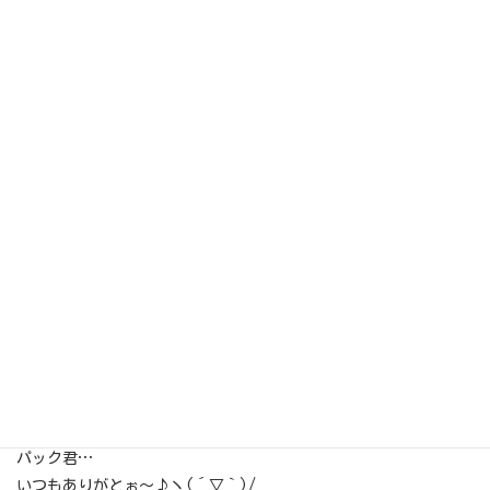
パシャリ(゜∇^d)!!♪
今日もいっぱい…
頑張ってくれました(*´∀`)♪
パック君…
いつもありがとぉ～♪ヽ(´▽｀)/