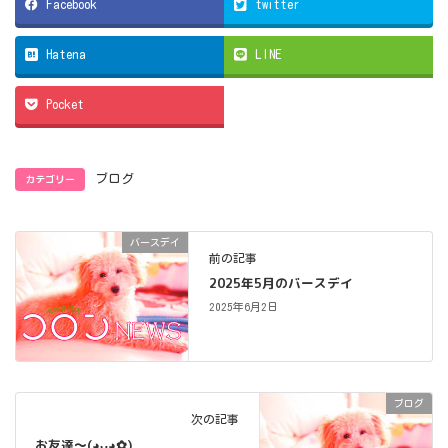
Facebook
twitter
Hatena
LINE
Pocket
カテゴリー
ブログ
バースデイ
前の記事
2025年5月のバースデイ
2025年6月2日
ブログ
次の記事
お友達〜(⁠◕⁠ᴗ⁠◕⁠✿⁠)