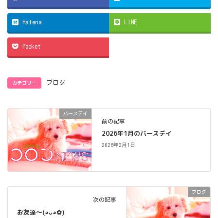
Hatena
LINE
Pocket
カテゴリー
ブログ
バースデイ
前の記事
2026年1月のバースデイ
2026年2月1日
ブログ
次の記事
お友達〜(⁠◕⁠ᴗ⁠◕⁠✿⁠)