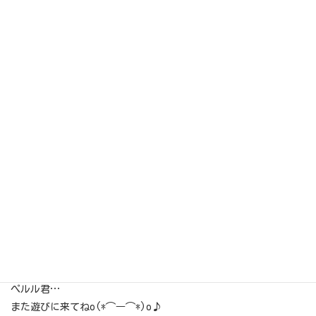
可愛い(*≧∀≦*)♪
初めてのコロンで
いっぱい頑張ってくれました(*´∀`)♪
ぺルル君…
また遊びに来てねo(*⌒―⌒*)o♪