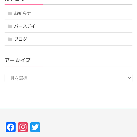
お知らせ
バースデイ
ブログ
アーカイブ
ア
ー
カ
イ
ブ
Fa
In
T
ce
st
w