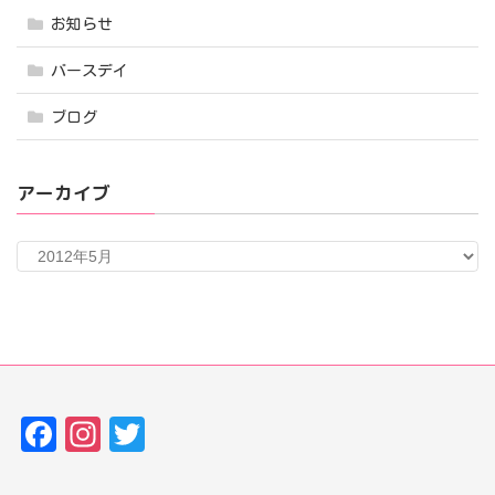
お知らせ
バースデイ
ブログ
アーカイブ
ア
ー
カ
イ
ブ
Fa
In
T
ce
st
w