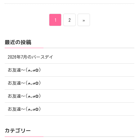
投
ペ
ペ
1
2
»
稿
ー
ー
最近の投稿
ナ
ジ
ジ
ビ
2026年7月のバースデイ
ゲ
お友達〜(⁠◕⁠ᴗ⁠◕⁠✿⁠)
ー
お友達〜(⁠◕⁠ᴗ⁠◕⁠✿⁠)
シ
お友達〜(⁠◕⁠ᴗ⁠◕⁠✿⁠)
ョ
お友達〜(⁠◕⁠ᴗ⁠◕⁠✿⁠)
ン
カテゴリー