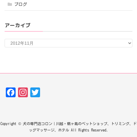
ブログ
アーカイブ
ア
ー
カ
イ
ブ
Fa
In
T
ce
st
w
bo
ag
it
ok
ra
te
Copyright © 犬の専門店コロン｜川越・鶴ヶ島のペットショップ、トリミング、ド
m
r
ッグマッサージ、ホテル All Rights Reserved.