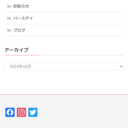
お知らせ
バースデイ
ブログ
アーカイブ
ア
ー
カ
イ
ブ
Fa
In
T
ce
st
w