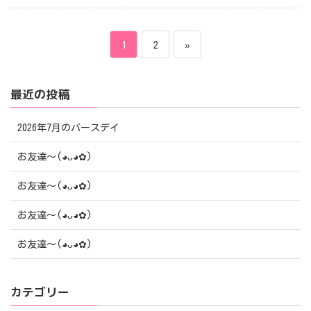
投
ペ
ペ
1
2
»
稿
ー
ー
最近の投稿
ナ
ジ
ジ
ビ
2026年7月のバースデイ
ゲ
お友達〜(⁠◕⁠ᴗ⁠◕⁠✿⁠)
ー
お友達〜(⁠◕⁠ᴗ⁠◕⁠✿⁠)
シ
お友達〜(⁠◕⁠ᴗ⁠◕⁠✿⁠)
ョ
お友達〜(⁠◕⁠ᴗ⁠◕⁠✿⁠)
ン
カテゴリー