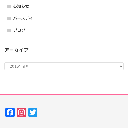
お知らせ
バースデイ
ブログ
アーカイブ
ア
ー
カ
イ
ブ
Fa
In
T
ce
st
w