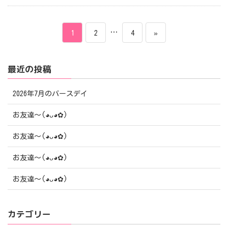
投
ペ
ペ
…
ペ
1
2
4
»
稿
ー
ー
ー
最近の投稿
ナ
ジ
ジ
ジ
ビ
2026年7月のバースデイ
ゲ
お友達〜(⁠◕⁠ᴗ⁠◕⁠✿⁠)
ー
お友達〜(⁠◕⁠ᴗ⁠◕⁠✿⁠)
シ
お友達〜(⁠◕⁠ᴗ⁠◕⁠✿⁠)
ョ
お友達〜(⁠◕⁠ᴗ⁠◕⁠✿⁠)
ン
カテゴリー