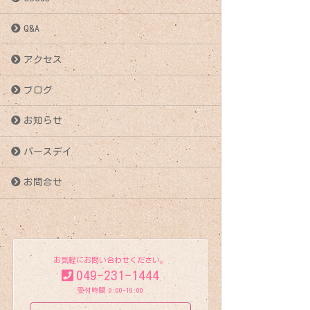
稿
Q&A
ナ
アクセス
ビ
ブログ
ゲ
お知らせ
ー
バースデイ
シ
お問合せ
ョ
ン
お気軽にお問い合わせください。
049-231-1444
受付時間 9:00-19:00