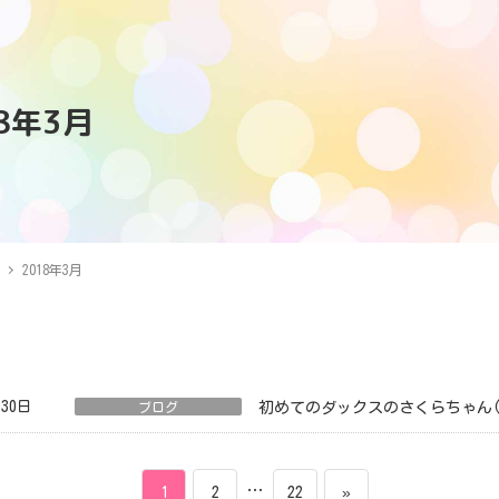
18年3月
2018年3月
月30日
ブログ
初めてのダックスのさくらちゃん(^
ペ
ペ
…
ペ
1
2
22
»