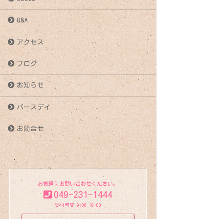
稿
Q&A
ナ
アクセス
ビ
ブログ
ゲ
お知らせ
ー
バースデイ
シ
お問合せ
ョ
ン
お気軽にお問い合わせください。
049-231-1444
受付時間 9:00-19:00