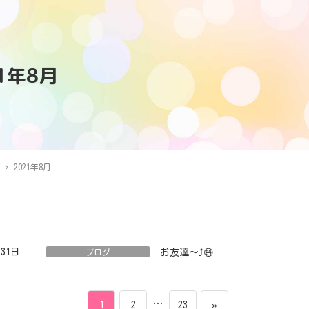
21年8月
2021年8月
月31日
ブログ
お友達～⤴️😄
ペ
ペ
…
ペ
1
2
23
»