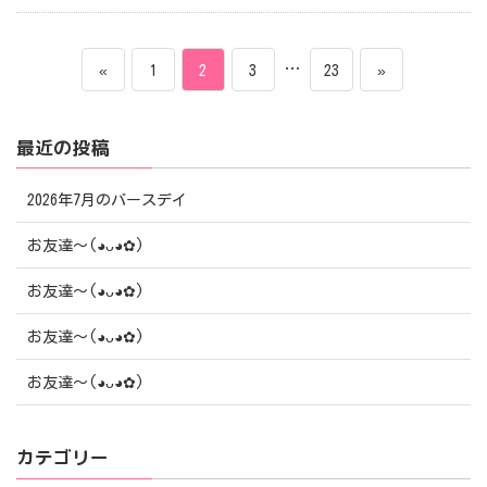
投
ペ
ペ
ペ
…
ペ
«
1
2
3
23
»
稿
ー
ー
ー
ー
最近の投稿
ナ
ジ
ジ
ジ
ジ
ビ
2026年7月のバースデイ
ゲ
お友達〜(⁠◕⁠ᴗ⁠◕⁠✿⁠)
ー
お友達〜(⁠◕⁠ᴗ⁠◕⁠✿⁠)
シ
お友達〜(⁠◕⁠ᴗ⁠◕⁠✿⁠)
ョ
お友達〜(⁠◕⁠ᴗ⁠◕⁠✿⁠)
ン
カテゴリー