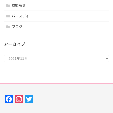
お知らせ
バースデイ
ブログ
アーカイブ
ア
ー
カ
イ
ブ
Fa
In
T
ce
st
w