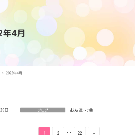
22年4月
2022年4月
月29日
ブログ
お友達～⤴️😄
ペ
ペ
…
ペ
1
2
22
»