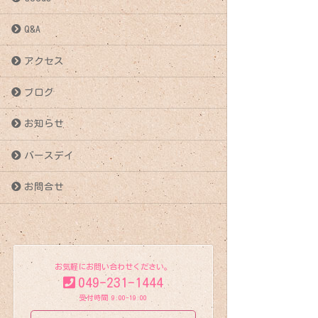
稿
Q&A
ナ
アクセス
ビ
ブログ
ゲ
お知らせ
ー
バースデイ
シ
お問合せ
ョ
ン
お気軽にお問い合わせください。
049-231-1444
受付時間 9:00-19:00