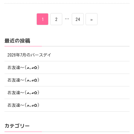
投
ペ
ペ
…
ペ
1
2
24
»
稿
ー
ー
ー
最近の投稿
ナ
ジ
ジ
ジ
ビ
2026年7月のバースデイ
ゲ
お友達〜(⁠◕⁠ᴗ⁠◕⁠✿⁠)
ー
お友達〜(⁠◕⁠ᴗ⁠◕⁠✿⁠)
シ
お友達〜(⁠◕⁠ᴗ⁠◕⁠✿⁠)
ョ
お友達〜(⁠◕⁠ᴗ⁠◕⁠✿⁠)
ン
カテゴリー