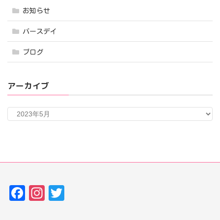
お知らせ
バースデイ
ブログ
アーカイブ
ア
ー
カ
イ
ブ
Fa
In
T
ce
st
w