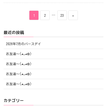
投
ペ
ペ
…
ペ
1
2
23
»
稿
ー
ー
ー
最近の投稿
ナ
ジ
ジ
ジ
ビ
2026年7月のバースデイ
ゲ
お友達〜(⁠◕⁠ᴗ⁠◕⁠✿⁠)
ー
お友達〜(⁠◕⁠ᴗ⁠◕⁠✿⁠)
シ
お友達〜(⁠◕⁠ᴗ⁠◕⁠✿⁠)
ョ
お友達〜(⁠◕⁠ᴗ⁠◕⁠✿⁠)
ン
カテゴリー