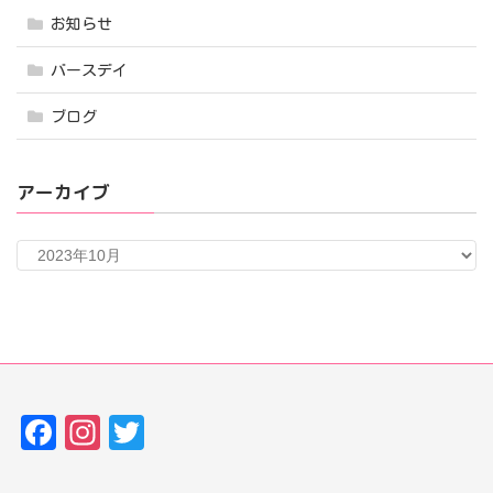
お知らせ
バースデイ
ブログ
アーカイブ
ア
ー
カ
イ
ブ
Fa
In
T
ce
st
w