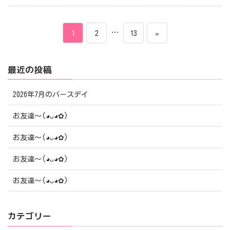
投
ペ
ペ
…
ペ
1
2
13
»
稿
ー
ー
ー
最近の投稿
ナ
ジ
ジ
ジ
ビ
2026年7月のバースデイ
ゲ
お友達〜(⁠◕⁠ᴗ⁠◕⁠✿⁠)
ー
お友達〜(⁠◕⁠ᴗ⁠◕⁠✿⁠)
シ
お友達〜(⁠◕⁠ᴗ⁠◕⁠✿⁠)
ョ
お友達〜(⁠◕⁠ᴗ⁠◕⁠✿⁠)
ン
カテゴリー