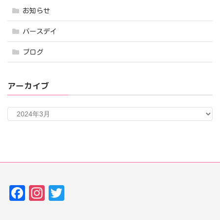
お知らせ
バースデイ
ブログ
アーカイブ
ア
ー
カ
イ
ブ
Fa
In
T
ce
st
w