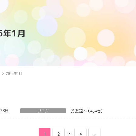
25年1月
2025年1月
月28日
ブログ
お友達〜(⁠◕⁠ᴗ⁠◕⁠✿⁠)
ペ
ペ
…
ペ
1
2
4
»