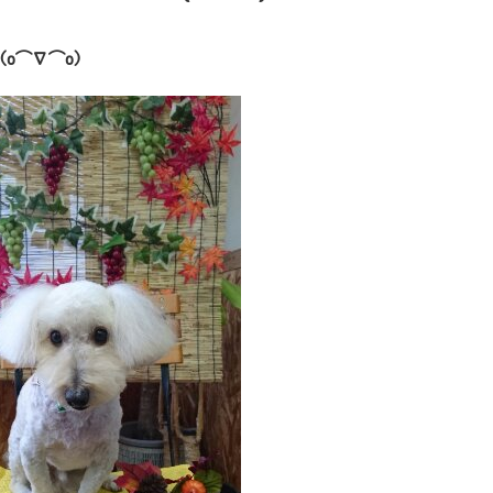
(o⌒∇⌒o)