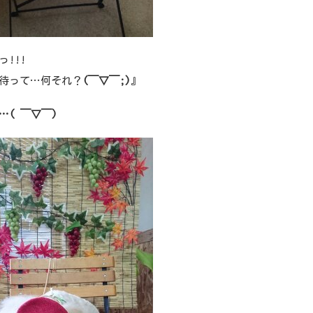
っ!!!
待って…何それ？
(￣▽￣;)
』
…( ￣▽￣)