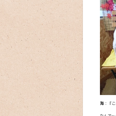
海
：『こ
なんで～