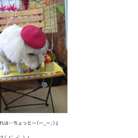
れは…ちょっと～(ー_ー;)』
？(ノ゜ο゜)ノ