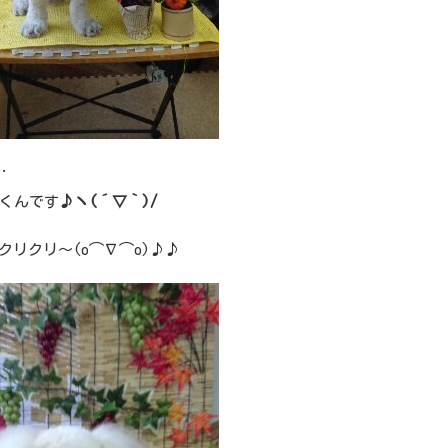
…
)くんです
♪ヽ(´▽｀)/
クリクリ～(o⌒∇⌒o)♪♪