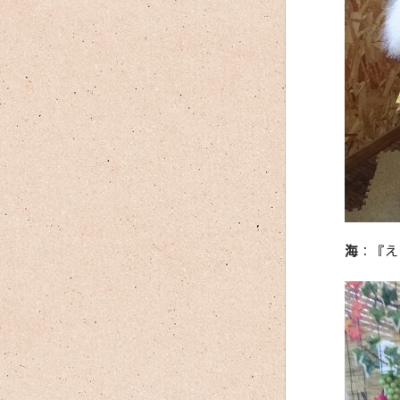
海
：『え