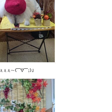
ぇぇぇ～
(￣▽￣;)
』