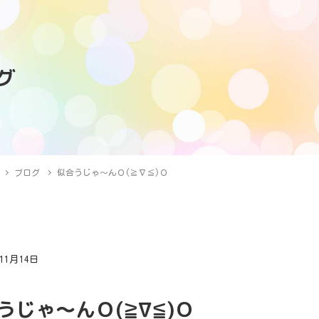
グ
ブログ
似合うじゃ～んＯ(≧∇≦)Ｏ
年11月14日
グ
うじゃ～んＯ(≧∇≦)Ｏ