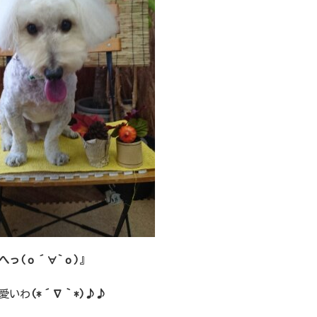
へっ(о´∀`о)
』
愛いわ
(*´∇｀*)♪♪