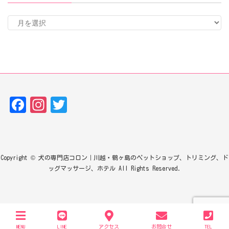
ア
ー
カ
イ
ブ
Fa
In
T
ce
st
w
bo
ag
it
ok
ra
te
Copyright © 犬の専門店コロン｜川越・鶴ヶ島のペットショップ、トリミング、ド
m
r
ッグマッサージ、ホテル All Rights Reserved.
MENU
LINE
アクセス
お問合せ
TEL