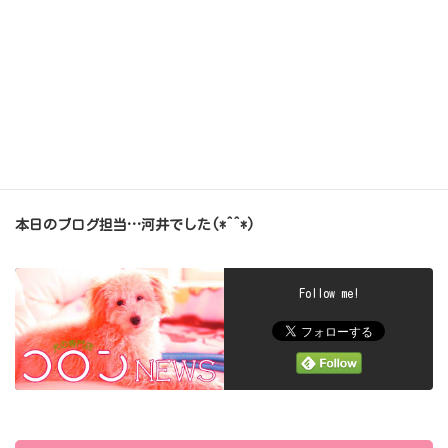
女の子なので…
やっぱり…
お花の方が好きよね～♪ヽ(´▽｀)/
今日は…初めてのコロンで…
いっぱい頑張ってくれました(*^^*)
ありがと～ぽんちゃん(о´∀`о)♪♪
また、遊びに来てね♪ヽ(´▽｀)/
本日のブログ担当…河井でした(*^^*)
Follow me!