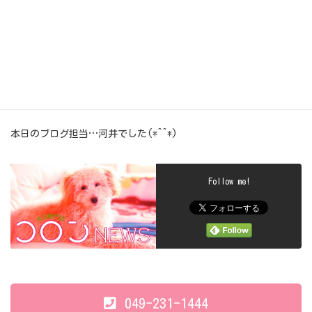
笑顔で…(*^^*)♪♪
今日もいっぱい頑張ってくれて
ありがとぉ～♪ヽ(´▽｀)/
また、遊びに来てね♪ヽ(´▽｀)/
本日のブログ担当…河井でした(*^^*)
Follow me!
049-231-1444