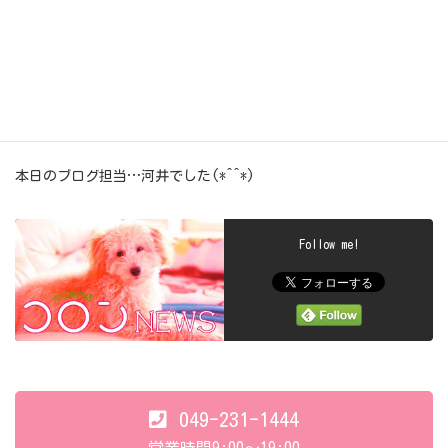
お嫁さんに…
変～身！(*´∀｀)♪♪
今日も…いっぱい頑張ってくれて
ありがとぉ～ヽ(*´▽)ノ♪
また、遊びに来てね♪ヽ(´▽｀)/
本日のブログ担当…河井でした(*^^*)
Follow me!
049-231-1444