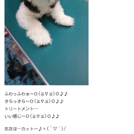
ふわっふわぁ～Ｏ(≧∇≦)Ｏ♪♪
さらっさら～Ｏ(≧∇≦)Ｏ♪♪
トリートメント…
いい感じ～Ｏ(≧∇≦)Ｏ♪♪
お次は…カット～♪ヽ(´▽｀)/