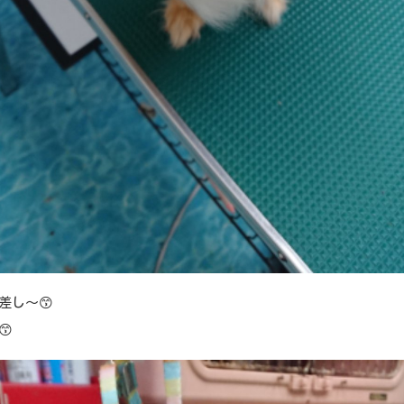
差し～😙
😙