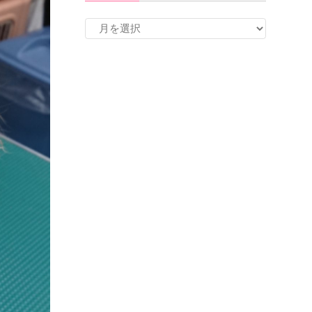
ア
ー
カ
イ
ブ