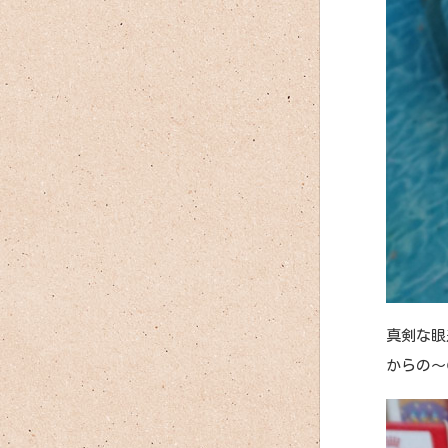
真剣な眼
からの～