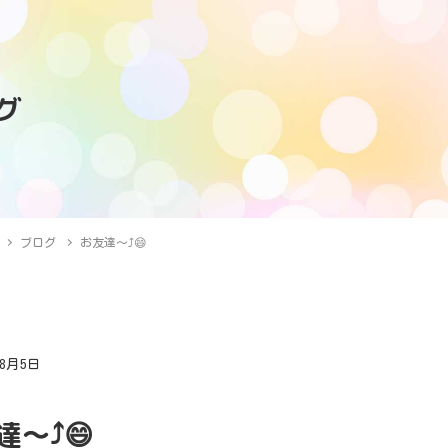
グ
ブログ
お友達～⤴️😄
年8月5日
グ
～⤴️😄