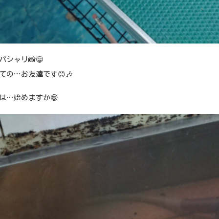
パシャリ📸😁
ての…お友達です😊🎶
は…始めますか😁