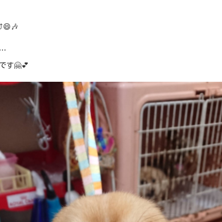
😄🎶
…
です🤗💕