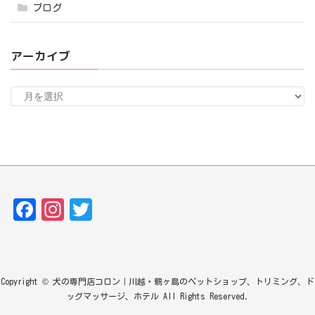
ブログ
アーカイブ
ア
ー
カ
イ
ブ
Fa
In
T
ce
st
w
bo
ag
it
ok
ra
te
Copyright © 犬の専門店コロン｜川越・鶴ヶ島のペットショップ、トリミング、ド
m
r
ッグマッサージ、ホテル All Rights Reserved.