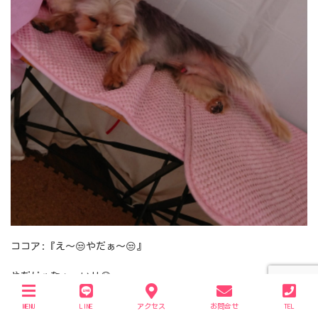
ココア:『え～😒やだぁ～😒』
やだじゃなぁ～い‼️😂
はいっ！はいっ！
MENU
LINE
アクセス
お問合せ
TEL
がんばれ😆