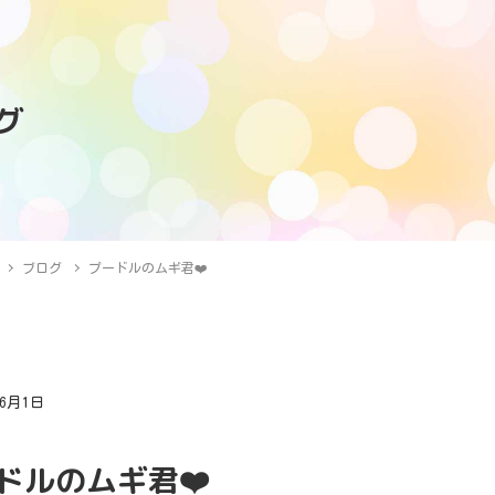
グ
ブログ
プードルのムギ君❤️
年6月1日
グ
ドルのムギ君❤️