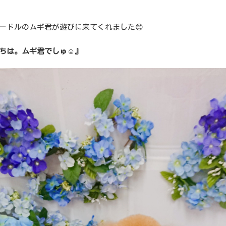
ードルのムギ君が遊びに来てくれました😊
ちは。ムギ君でしゅ☺️』