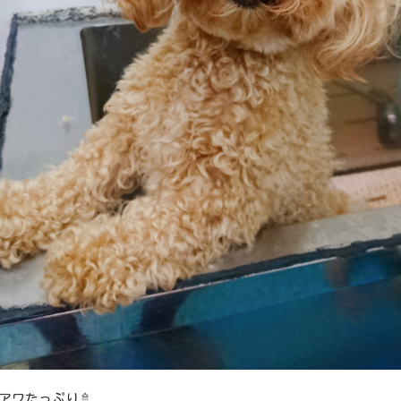
アワたっぷり🚿