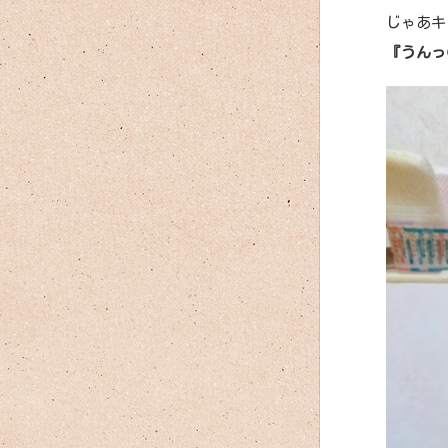
じゃあキ
『うんっ