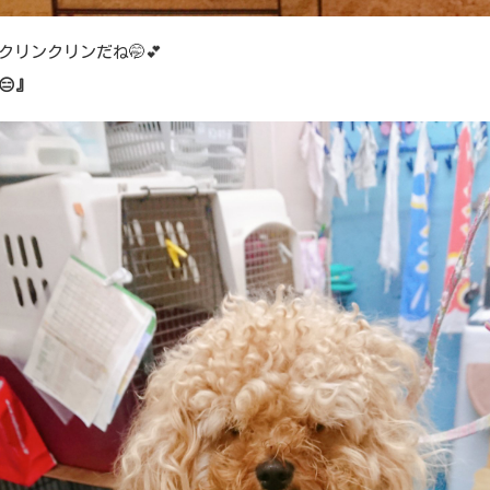
クリンクリンだね🤭💕
😑』