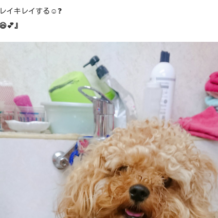
レイキレイする☺️❓
💕』