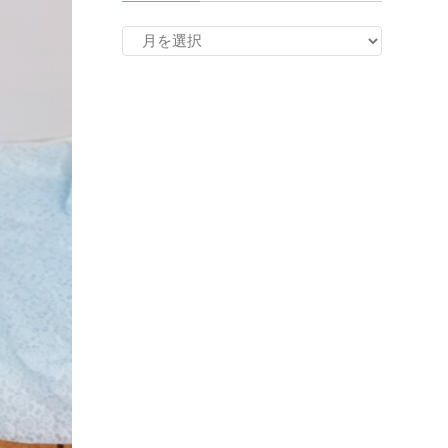
ア
ー
カ
イ
ブ