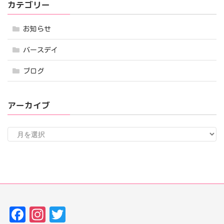
カテゴリー
お知らせ
バースデイ
ブログ
アーカイブ
ア
ー
カ
イ
ブ
Fa
In
T