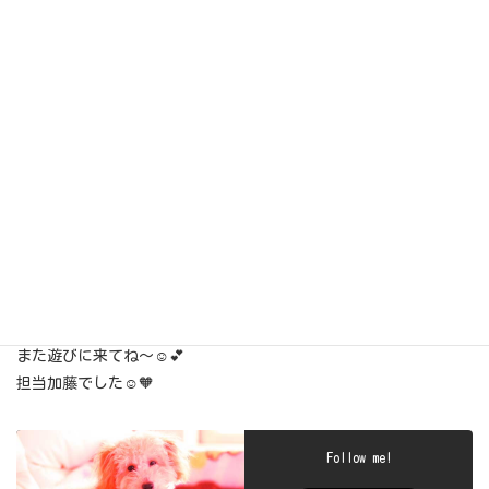
光が入って輝いているよ🤭💕
今日は久しぶりのシャンプー気持ちよかったね～😊❤️
また遊びに来てね～☺️💕
担当加藤でした☺️🧡
Follow me!