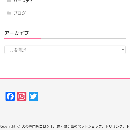
バースデイ
ブログ
アーカイブ
ア
ー
カ
イ
ブ
Fa
In
T
ce
st
w
bo
ag
it
ok
ra
te
Copyright © 犬の専門店コロン｜川越・鶴ヶ島のペットショップ、トリミング、ド