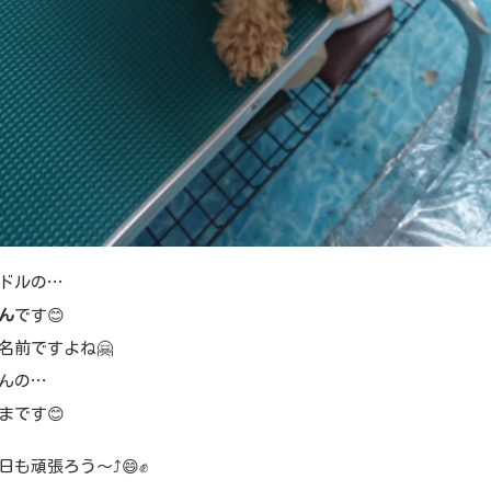
ドルの…
ん
です😊
名前ですよね🤗
んの…
まです😊
も頑張ろう～⤴️😄✊