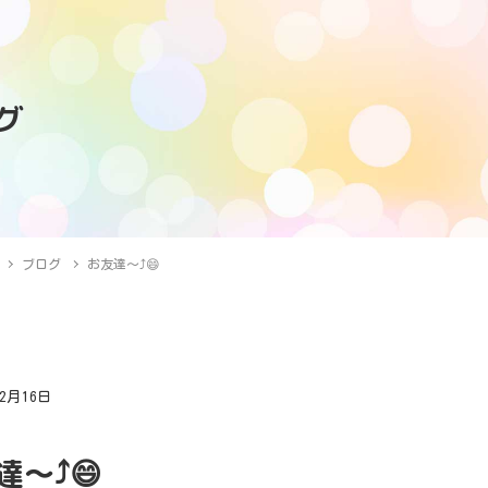
グ
ブログ
お友達～⤴️😄
年2月16日
グ
～⤴️😄