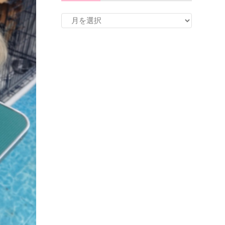
ア
ー
カ
イ
ブ