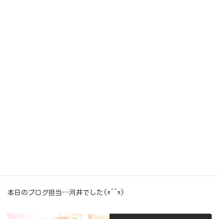
パシャリ(゜∇^d)!!♪
今日もいっぱい…
頑張ってくれました(*´∀`)♪♪
ゆずちゃん…
いつもありがとぉ～♪ヽ(´▽｀)/
今年もよろしくね(о´∀`о)♪
本日のブログ担当…河井でした(*^^*)