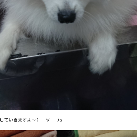
していきますよ～( ´∀｀ )b