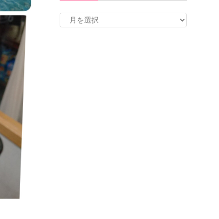
ア
ー
カ
イ
ブ