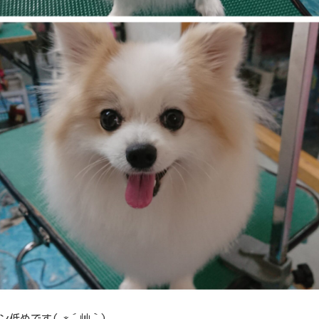
ン低めです( *´艸｀)